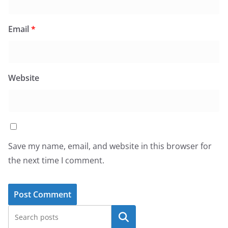
Email
*
Website
Save my name, email, and website in this browser for
the next time I comment.
Search