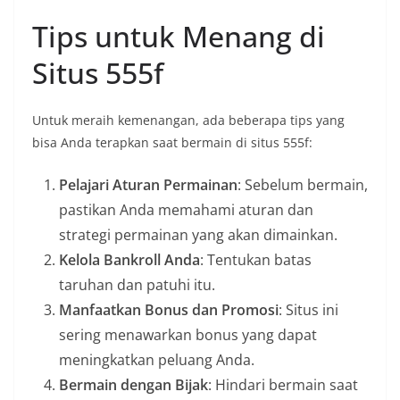
Tips untuk Menang di
Situs 555f
Untuk meraih kemenangan, ada beberapa tips yang
bisa Anda terapkan saat bermain di situs 555f:
Pelajari Aturan Permainan
: Sebelum bermain,
pastikan Anda memahami aturan dan
strategi permainan yang akan dimainkan.
Kelola Bankroll Anda
: Tentukan batas
taruhan dan patuhi itu.
Manfaatkan Bonus dan Promosi
: Situs ini
sering menawarkan bonus yang dapat
meningkatkan peluang Anda.
Bermain dengan Bijak
: Hindari bermain saat