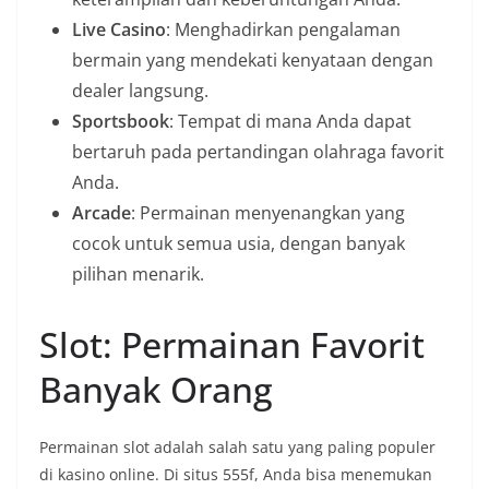
Live Casino
: Menghadirkan pengalaman
bermain yang mendekati kenyataan dengan
dealer langsung.
Sportsbook
: Tempat di mana Anda dapat
bertaruh pada pertandingan olahraga favorit
Anda.
Arcade
: Permainan menyenangkan yang
cocok untuk semua usia, dengan banyak
pilihan menarik.
Slot: Permainan Favorit
Banyak Orang
Permainan slot adalah salah satu yang paling populer
di kasino online. Di situs 555f, Anda bisa menemukan