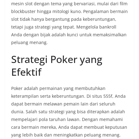
mesin slot dengan tema yang bervariasi, mulai dari film
blockbuster hingga mitologi kuno. Pengalaman bermain
slot tidak hanya bergantung pada keberuntungan,
tetapi juga strategi yang tepat. Mengelola bankroll
Anda dengan bijak adalah kunci untuk memaksimalkan
peluang menang.
Strategi Poker yang
Efektif
Poker adalah permainan yang membutuhkan
keterampilan serta keberuntungan. Di situs 555f, Anda
dapat bermain melawan pemain lain dari seluruh
dunia. Salah satu strategi yang bisa diterapkan adalah
mempelajari pola taruhan lawan. Dengan memahami
cara bermain mereka, Anda dapat membuat keputusan
yang lebih baik dan meningkatkan peluang menang.