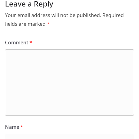
Leave a Reply
Your email address will not be published.
Required
fields are marked
*
Comment
*
Name
*