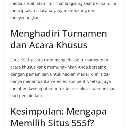
media sosial, atau fitur chat langsung saat bermain. Ini
menciptakan suasana yang mendukung dan
menyenangkan.
Menghadiri Turnamen
dan Acara Khusus
Situs 555f secara rutin mengadakan turnamen dan
acara khusus yang memungkinkan Anda bersaing
dengan pemain lain untuk hadiah menarik. Ini tidak
hanya menambahkan elemen kompetitif, tetapi juga
memberi kesempatan untuk bersosialisasi dan belajar
dari pemain lain.
Kesimpulan: Mengapa
Memilih Situs 555f?