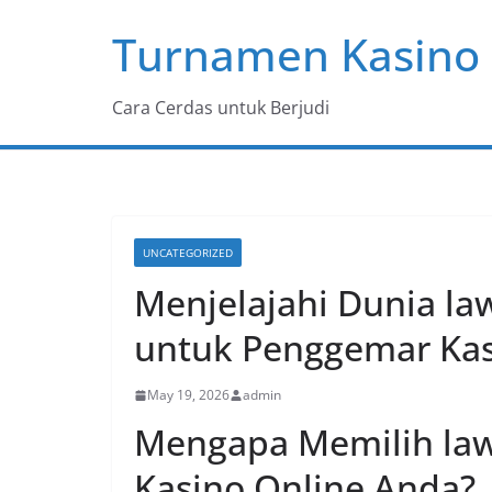
Skip
Turnamen Kasino 
to
content
Cara Cerdas untuk Berjudi
UNCATEGORIZED
Menjelajahi Dunia l
untuk Penggemar Kas
May 19, 2026
admin
Mengapa Memilih la
Kasino Online Anda?