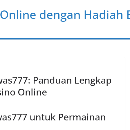
Online dengan Hadiah 
awas777: Panduan Lengkap
ino Online
was777 untuk Permainan