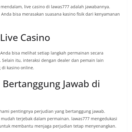
mendalam, live casino di lawas777 adalah jawabannya.
, Anda bisa merasakan suasana kasino fisik dari kenyamanan
Live Casino
 Anda bisa melihat setiap langkah permainan secara
Selain itu, interaksi dengan dealer dan pemain lain
di kasino online.
 Bertanggung Jawab di
hami pentingnya perjudian yang bertanggung jawab.
t mudah terjebak dalam permainan. lawas777 mengedukasi
 untuk membantu menjaga perjudian tetap menyenangkan.