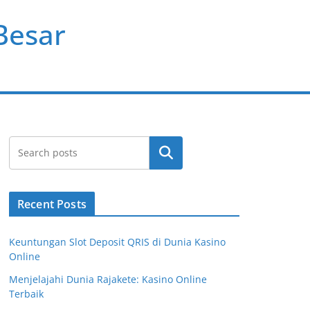
Besar
Search
Recent Posts
Keuntungan Slot Deposit QRIS di Dunia Kasino
Online
Menjelajahi Dunia Rajakete: Kasino Online
Terbaik