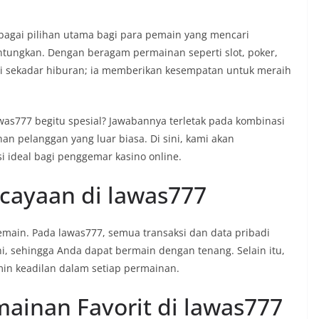
agai pilihan utama bagi para pemain yang mencari
ungkan. Dengan beragam permainan seperti slot, poker,
ri sekadar hiburan; ia memberikan kesempatan untuk meraih
as777 begitu spesial? Jawabannya terletak pada kombinasi
an pelanggan yang luar biasa. Di sini, kami akan
 ideal bagi penggemar kasino online.
ayaan di lawas777
emain. Pada lawas777, semua transaksi dan data pribadi
ni, sehingga Anda dapat bermain dengan tenang. Selain itu,
amin keadilan dalam setiap permainan.
mainan Favorit di lawas777