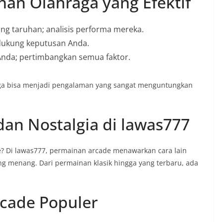
an Olahraga yang Efektif
ng taruhan; analisis performa mereka.
dukung keputusan Anda.
 Anda; pertimbangkan semua faktor.
aga bisa menjadi pengalaman yang sangat menguntungkan
an Nostalgia di lawas777
e? Di lawas777, permainan arcade menawarkan cara lain
g menang. Dari permainan klasik hingga yang terbaru, ada
cade Populer