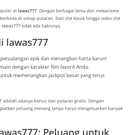
opuler di
lawas777
. Dengan berbagai tema dan mekanisme
beda di setiap putaran. Dari slot klasik hingga video slot
 lawas777 tidak ada habisnya.
di lawas777
 petualangan epik dan menangkan harta karun!
main dengan karakter film favorit Anda.
 untuk memenangkan jackpot besar yang terus
777 adalah adanya bonus dan putaran gratis. Dengan
gkatkan peluang menang tanpa harus mengeluarkan banyak
lawas777: Peluang untuk