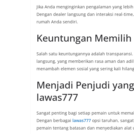
Jika Anda menginginkan pengalaman yang lebih 
Dengan dealer langsung dan interaksi real-time
rumah Anda sendiri.
Keuntungan Memilih 
Salah satu keuntungannya adalah transparansi.
langsung, yang memberikan rasa aman dan adil. 
menambah elemen sosial yang sering kali hilang 
Menjadi Penjudi yang
lawas777
Sangat penting bagi setiap pemain untuk mema
Dengan berbagai
lawas777
opsi taruhan, sanga
pemain tentang batasan dan menyediakan alat