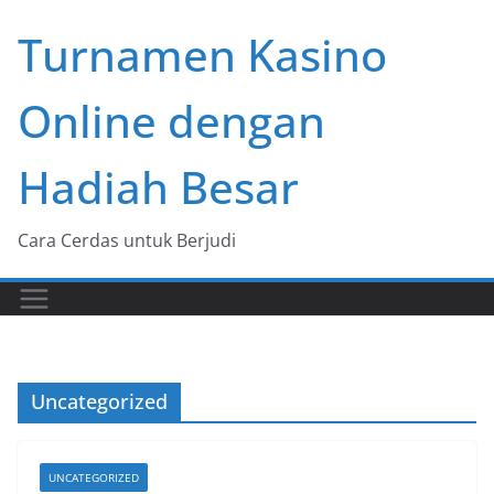
Skip
Turnamen Kasino
to
content
Online dengan
Hadiah Besar
Cara Cerdas untuk Berjudi
Uncategorized
UNCATEGORIZED