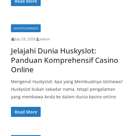
Read More
UNCATEGORIZED
July 29, 2026
admin
Jelajahi Dunia Huskyslot:
Panduan Komprehensif Casino
Online
Mengenal Huskyslot: Apa yang Membuatnya Istimewa?
Huskyslot bukan sekadar nama, tetapi pengalaman
yang membawa Anda ke dalam dunia kasino online
Read More