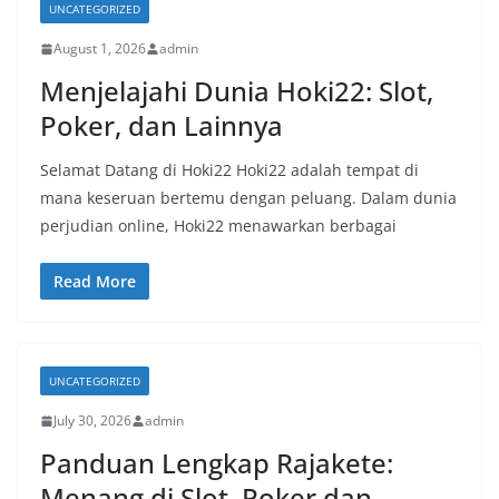
UNCATEGORIZED
August 1, 2026
admin
Menjelajahi Dunia Hoki22: Slot,
Poker, dan Lainnya
Selamat Datang di Hoki22 Hoki22 adalah tempat di
mana keseruan bertemu dengan peluang. Dalam dunia
perjudian online, Hoki22 menawarkan berbagai
Read More
UNCATEGORIZED
July 30, 2026
admin
Panduan Lengkap Rajakete:
Menang di Slot, Poker dan