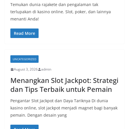
Temukan dunia rajakete dan pengalaman tak
terlupakan di kasino online. Slot, poker, dan lainnya
menanti Anda!
Read More
UNCATEGORIZED
August 3, 2026
admin
Menangkan Slot Jackpot: Strategi
dan Tips Terbaik untuk Pemain
Pengantar Slot Jackpot dan Daya Tariknya Di dunia
kasino online, slot jackpot menjadi magnet bagi banyak
pemain. Dengan desain yang