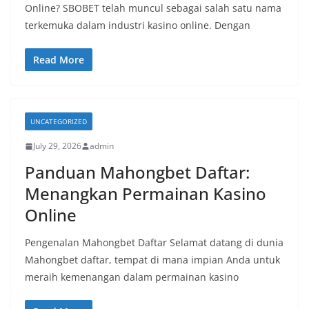
Online? SBOBET telah muncul sebagai salah satu nama
terkemuka dalam industri kasino online. Dengan
Read More
UNCATEGORIZED
July 29, 2026
admin
Panduan Mahongbet Daftar:
Menangkan Permainan Kasino
Online
Pengenalan Mahongbet Daftar Selamat datang di dunia
Mahongbet daftar, tempat di mana impian Anda untuk
meraih kemenangan dalam permainan kasino