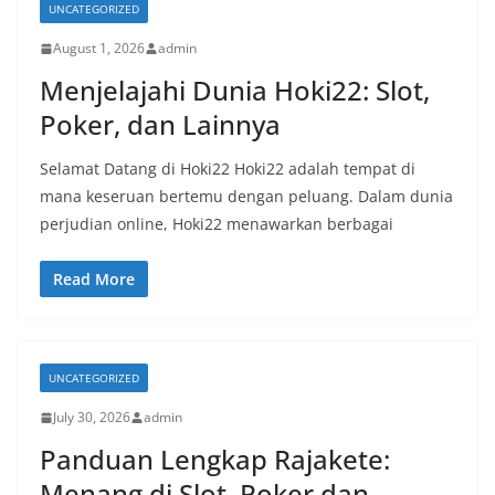
UNCATEGORIZED
August 1, 2026
admin
Menjelajahi Dunia Hoki22: Slot,
Poker, dan Lainnya
Selamat Datang di Hoki22 Hoki22 adalah tempat di
mana keseruan bertemu dengan peluang. Dalam dunia
perjudian online, Hoki22 menawarkan berbagai
Read More
UNCATEGORIZED
July 30, 2026
admin
Panduan Lengkap Rajakete:
Menang di Slot, Poker dan