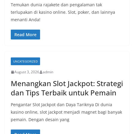
Temukan dunia rajakete dan pengalaman tak
terlupakan di kasino online. Slot, poker, dan lainnya
menanti Anda!
Read More
UNCATEGORIZED
August 3, 2026
admin
Menangkan Slot Jackpot: Strategi
dan Tips Terbaik untuk Pemain
Pengantar Slot Jackpot dan Daya Tariknya Di dunia
kasino online, slot jackpot menjadi magnet bagi banyak
pemain. Dengan desain yang