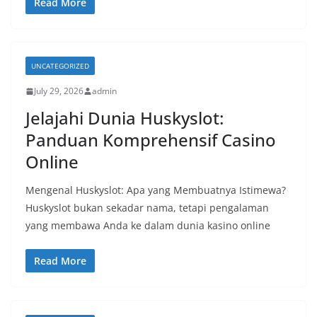
Read More
UNCATEGORIZED
July 29, 2026
admin
Jelajahi Dunia Huskyslot:
Panduan Komprehensif Casino
Online
Mengenal Huskyslot: Apa yang Membuatnya Istimewa?
Huskyslot bukan sekadar nama, tetapi pengalaman
yang membawa Anda ke dalam dunia kasino online
Read More