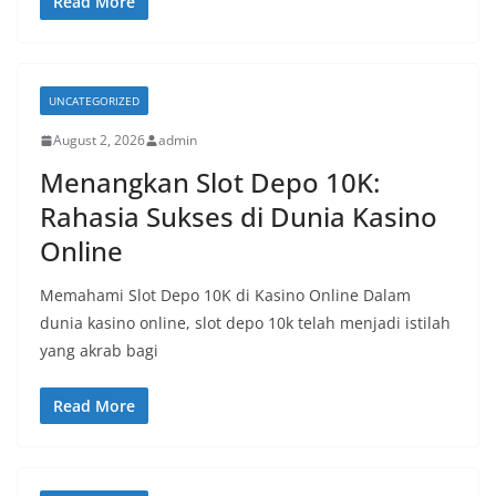
Read More
UNCATEGORIZED
August 2, 2026
admin
Menangkan Slot Depo 10K:
Rahasia Sukses di Dunia Kasino
Online
Memahami Slot Depo 10K di Kasino Online Dalam
dunia kasino online, slot depo 10k telah menjadi istilah
yang akrab bagi
Read More