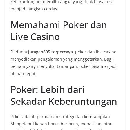
keberuntungan, memilih angka yang tidak biasa bisa
menjadi langkah cerdas.
Memahami Poker dan
Live Casino
Di dunia
juragan805 terpercaya
, poker dan live casino
menyediakan pengalaman yang menggetarkan. Bagi
pemain yang menyukai tantangan, poker bisa menjadi
pilihan tepat.
Poker: Lebih dari
Sekadar Keberuntungan
Poker adalah permainan strategi dan keterampilan.
Mengetahui kapan harus bertaruh, menaikkan, atau