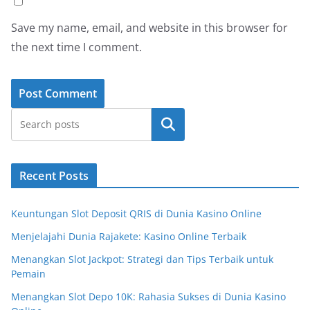
Save my name, email, and website in this browser for
the next time I comment.
Search
Recent Posts
Keuntungan Slot Deposit QRIS di Dunia Kasino Online
Menjelajahi Dunia Rajakete: Kasino Online Terbaik
Menangkan Slot Jackpot: Strategi dan Tips Terbaik untuk
Pemain
Menangkan Slot Depo 10K: Rahasia Sukses di Dunia Kasino