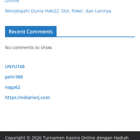
Online
Menjelajahi Dunia Hoki22: Slot, Poker, dan Lainnya
Recent Comments
No comments to show.
UNYU168
petir388
naga62
https://odiariorj.com
Copyright © 2026
Turnamen Kasino Online dengan Hadiah