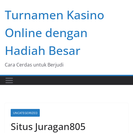
Skip
Turnamen Kasino
to
content
Online dengan
Hadiah Besar
Cara Cerdas untuk Berjudi
UNCATEGORIZED
Situs Juragan805