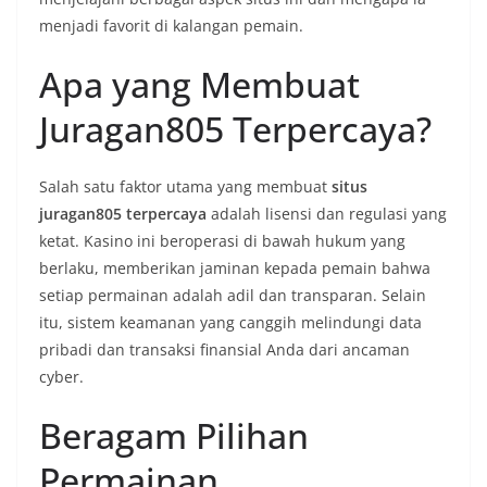
menjadi favorit di kalangan pemain.
Apa yang Membuat
Juragan805 Terpercaya?
Salah satu faktor utama yang membuat
situs
juragan805 terpercaya
adalah lisensi dan regulasi yang
ketat. Kasino ini beroperasi di bawah hukum yang
berlaku, memberikan jaminan kepada pemain bahwa
setiap permainan adalah adil dan transparan. Selain
itu, sistem keamanan yang canggih melindungi data
pribadi dan transaksi finansial Anda dari ancaman
cyber.
Beragam Pilihan
Permainan