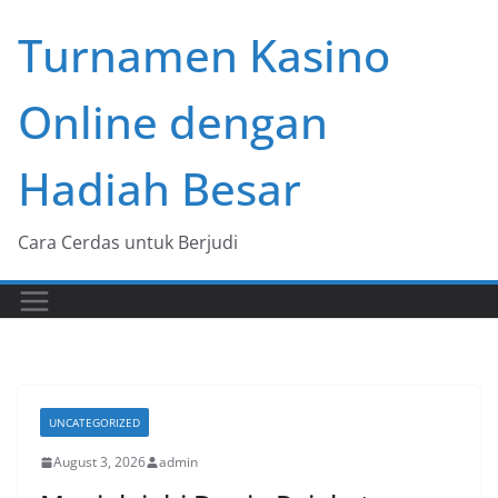
Skip
Turnamen Kasino
to
content
Online dengan
Hadiah Besar
Cara Cerdas untuk Berjudi
UNCATEGORIZED
August 3, 2026
admin