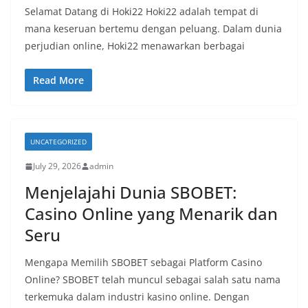
Selamat Datang di Hoki22 Hoki22 adalah tempat di
mana keseruan bertemu dengan peluang. Dalam dunia
perjudian online, Hoki22 menawarkan berbagai
Read More
UNCATEGORIZED
July 29, 2026
admin
Menjelajahi Dunia SBOBET:
Casino Online yang Menarik dan
Seru
Mengapa Memilih SBOBET sebagai Platform Casino
Online? SBOBET telah muncul sebagai salah satu nama
terkemuka dalam industri kasino online. Dengan