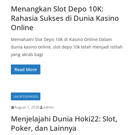
Menangkan Slot Depo 10K:
Rahasia Sukses di Dunia Kasino
Online
Memahami Slot Depo 10K di Kasino Online Dalam
dunia kasino online, slot depo 10k telah menjadi istilah
yang akrab bagi
Read More
UNCATEGORIZED
August 1, 2026
admin
Menjelajahi Dunia Hoki22: Slot,
Poker, dan Lainnya