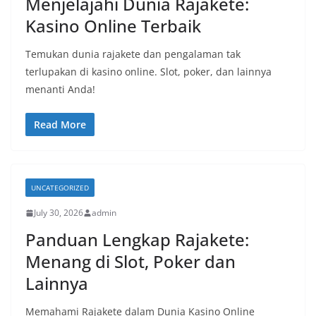
Menjelajahi Dunia Rajakete:
Kasino Online Terbaik
Temukan dunia rajakete dan pengalaman tak
terlupakan di kasino online. Slot, poker, dan lainnya
menanti Anda!
Read More
UNCATEGORIZED
July 30, 2026
admin
Panduan Lengkap Rajakete:
Menang di Slot, Poker dan
Lainnya
Memahami Rajakete dalam Dunia Kasino Online